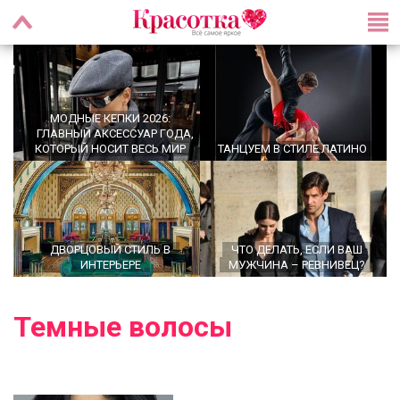
МОДНЫЕ КЕПКИ 2026:
ГЛАВНЫЙ АКСЕССУАР ГОДА,
КОТОРЫЙ НОСИТ ВЕСЬ МИР
ТАНЦУЕМ В СТИЛЕ ЛАТИНО
ДВОРЦОВЫЙ СТИЛЬ В
ЧТО ДЕЛАТЬ, ЕСЛИ ВАШ
ИНТЕРЬЕРЕ
МУЖЧИНА – РЕВНИВЕЦ?
Темные волосы
OFFICECORE 2023/2024:
МОДНЫЕ СТРИЖКИ НА
ОФИСНЫЙ СТИЛЬ
СРЕДНИЕ ВОЛОСЫ 2024 ГОДА