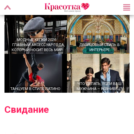
МОДНЫЕ КЕПКИ 2026:
ГЛАВНЫЙ АКСЕССУАР ГОДА,
ДВОРЦОВЫЙ СТИЛЬ В
КОТОРЫЙ НОСИТ ВЕСЬ МИР
ИНТЕРЬЕРЕ
ЧТО ДЕЛАТЬ, ЕСЛИ ВАШ
ТАНЦУЕМ В СТИЛЕ ЛАТИНО
МУЖЧИНА – РЕВНИВЕЦ?
Свидание
УТРЕННИЕ РИТУАЛЫ,
OFFICECORE 2023/2024:
КОТОРЫЕ МЕНЯЮТ ЖИЗНЬ:
ОФИСНЫЙ СТИЛЬ
ПРАВДА ИЛИ МИФ?