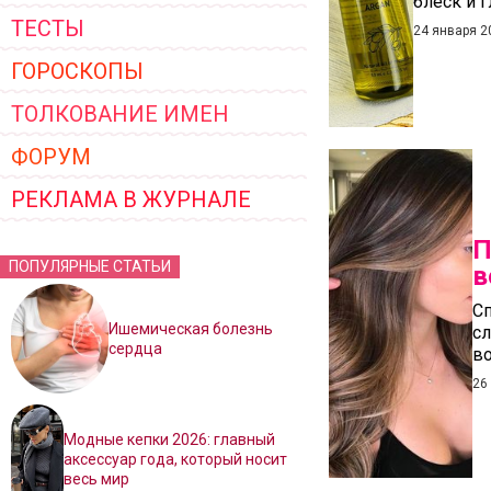
блеск и 
ТЕСТЫ
24 января 2
ГОРОСКОПЫ
ТОЛКОВАНИЕ ИМЕН
ФОРУМ
РЕКЛАМА В ЖУРНАЛЕ
П
ПОПУЛЯРНЫЕ СТАТЬИ
в
С
Ишемическая болезнь
с
сердца
во
26
Модные кепки 2026: главный
аксессуар года, который носит
весь мир