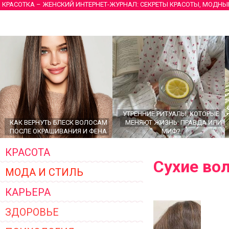
КРАСОТКА – ЖЕНСКИЙ ИНТЕРНЕТ-ЖУРНАЛ: СЕКРЕТЫ КРАСОТЫ, МОДНЫ
УТРЕННИЕ РИТУАЛЫ, КОТОРЫЕ
КАК ВЕРНУТЬ БЛЕСК ВОЛОСАМ
МЕНЯЮТ ЖИЗНЬ: ПРАВДА ИЛИ
ПОСЛЕ ОКРАШИВАНИЯ И ФЕНА
МИФ?
КРАСОТА
Сухие во
МОДА И СТИЛЬ
КАРЬЕРА
ЗДОРОВЬЕ
ГЛАВНЫЕ ТРЕНДЫ ВЕРХНЕЙ