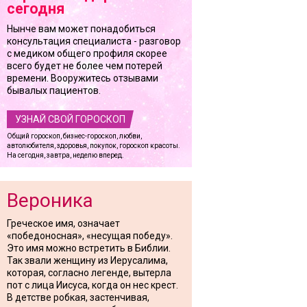
сегодня
Нынче вам может понадобиться
консультация специалиста - разговор
с медиком общего профиля скорее
всего будет не более чем потерей
времени. Вооружитесь отзывами
бывалых пациентов.
УЗНАЙ СВОЙ ГОРОСКОП
Общий гороскоп, бизнес-гороскоп, любви,
автолюбителя, здоровья, покупок, гороскоп красоты.
На сегодня, завтра, неделю вперед.
Вероника
Греческое имя, означает
«победоносная», «несущая победу».
Это имя можно встретить в Библии.
Так звали женщину из Иерусалима,
которая, согласно легенде, вытерла
пот с лица Иисуса, когда он нес крест.
В детстве робкая, застенчивая,