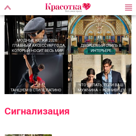
МОДНЫЕ КЕПКИ 2026:
ГЛАВНЫЙ АКСЕССУАР ГОДА,
ДВОРЦОВЫЙ СТИЛЬ В
КОТОРЫЙ НОСИТ ВЕСЬ МИР
ИНТЕРЬЕРЕ
ЧТО ДЕЛАТЬ, ЕСЛИ ВАШ
ТАНЦУЕМ В СТИЛЕ ЛАТИНО
МУЖЧИНА – РЕВНИВЕЦ?
Сигнализация
OFFICECORE 2023/2024:
МОДНЫЕ СТРИЖКИ НА
ОФИСНЫЙ СТИЛЬ
СРЕДНИЕ ВОЛОСЫ 2024 ГОДА