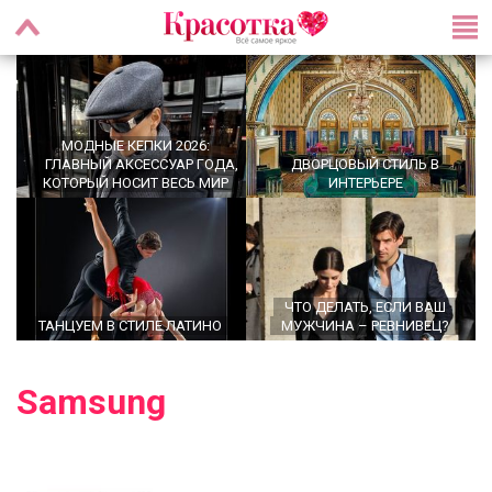
МОДНЫЕ КЕПКИ 2026:
ГЛАВНЫЙ АКСЕССУАР ГОДА,
ДВОРЦОВЫЙ СТИЛЬ В
КОТОРЫЙ НОСИТ ВЕСЬ МИР
ИНТЕРЬЕРЕ
ЧТО ДЕЛАТЬ, ЕСЛИ ВАШ
ТАНЦУЕМ В СТИЛЕ ЛАТИНО
МУЖЧИНА – РЕВНИВЕЦ?
Samsung
OFFICECORE 2023/2024:
ОФИСНЫЙ СТИЛЬ
БАЛЕТКИ ВЕСНА–ЛЕТО 2026