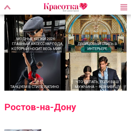
МОДНЫЕ КЕПКИ 2026:
ГЛАВНЫЙ АКСЕССУАР ГОДА,
ДВОРЦОВЫЙ СТИЛЬ В
КОТОРЫЙ НОСИТ ВЕСЬ МИР
ИНТЕРЬЕРЕ
ЧТО ДЕЛАТЬ, ЕСЛИ ВАШ
ТАНЦУЕМ В СТИЛЕ ЛАТИНО
МУЖЧИНА – РЕВНИВЕЦ?
Ростов-на-Дону
OFFICECORE 2023/2024:
ОФИСНЫЙ СТИЛЬ
БРОШЬ ВОЗВРАЩАЕТСЯ