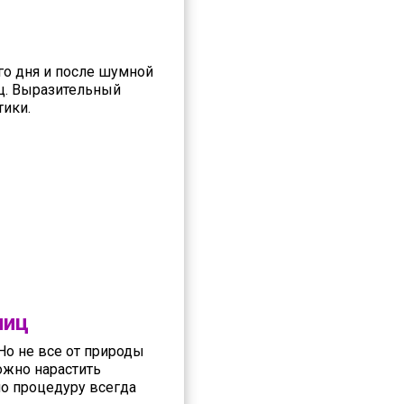
ого дня и после шумной
ц. Выразительный
тики.
ниц
Но не все от природы
ожно нарастить
но процедуру всегда