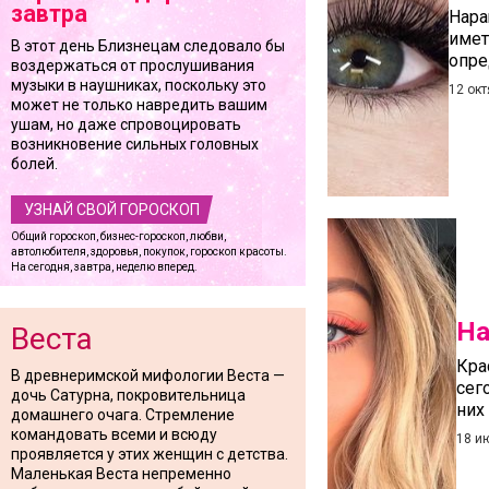
завтра
Нара
имет
В этот день Близнецам следовало бы
опре
воздержаться от прослушивания
музыки в наушниках, поскольку это
12 ок
может не только навредить вашим
ушам, но даже спровоцировать
возникновение сильных головных
болей.
УЗНАЙ СВОЙ ГОРОСКОП
Общий гороскоп, бизнес-гороскоп, любви,
автолюбителя, здоровья, покупок, гороскоп красоты.
На сегодня, завтра, неделю вперед.
На
Веста
Кра
В древнеримской мифологии Веста —
сег
дочь Сатурна, покровительница
них
домашнего очага. Стремление
командовать всеми и всюду
18 и
проявляется у этих женщин с детства.
Маленькая Веста непременно