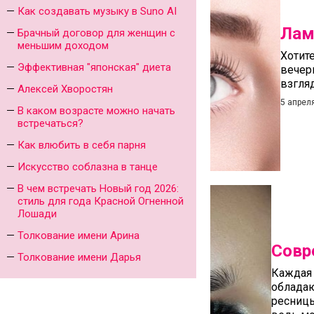
Как создавать музыку в Suno AI
Лам
Брачный договор для женщин с
меньшим доходом
Хотит
Эффективная "японская" диета
вечер
взгляд
Алексей Хворостян
5 апрел
В каком возрасте можно начать
встречаться?
Как влюбить в себя парня
Искусство соблазна в танце
В чем встречать Новый год 2026:
стиль для года Красной Огненной
Лошади
Толкование имени Арина
Совр
Толкование имени Дарья
Каждая 
обладаю
ресницы