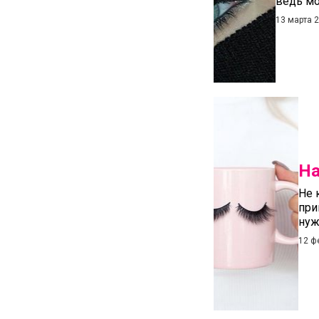
ведь мо
13 марта 
На
Не 
при
нуж
12 ф