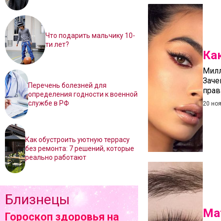
Что подарить мальчику 10-
ти лет?
Ка
Милл
Заче
Перечень болезней для
прав
определения годности к военной
службе в РФ
20 но
Как обустроить уютную террасу
без ремонта: 7 решений, которые
реально работают
Близнецы
Ма
Гороскоп здоровья на