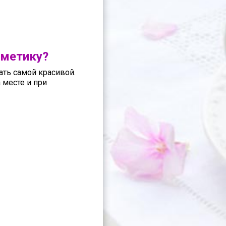
сметику?
ать самой красивой.
 месте и при