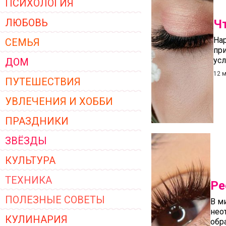
ПСИХОЛОГИЯ
ЖЕНСКОЙ ОДЕЖДЫ 2026
ЛЮБОВЬ
Ч
Нар
СЕМЬЯ
при
усл
ДОМ
12 
ПУТЕШЕСТВИЯ
УВЛЕЧЕНИЯ И ХОББИ
ПРАЗДНИКИ
ЗВЁЗДЫ
КУЛЬТУРА
ТЕХНИКА
Ре
ПОЛЕЗНЫЕ СОВЕТЫ
В м
нео
КУЛИНАРИЯ
обр