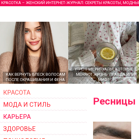
КРАСОТКА – ЖЕНСКИЙ ИНТЕРНЕТ-ЖУРНАЛ: СЕКРЕТЫ КРАСОТЫ, МОДНЫ
УТРЕННИЕ РИТУАЛЫ, КОТОРЫЕ
КАК ВЕРНУТЬ БЛЕСК ВОЛОСАМ
МЕНЯЮТ ЖИЗНЬ: ПРАВДА ИЛИ
ПОСЛЕ ОКРАШИВАНИЯ И ФЕНА
МИФ?
КРАСОТА
Ресницы
МОДА И СТИЛЬ
КАРЬЕРА
ЗДОРОВЬЕ
ГЛАВНЫЕ ТРЕНДЫ ВЕРХНЕЙ