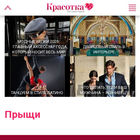
МОДНЫЕ КЕПКИ 2026:
ГЛАВНЫЙ АКСЕССУАР ГОДА,
ДВОРЦОВЫЙ СТИЛЬ В
КОТОРЫЙ НОСИТ ВЕСЬ МИР
ИНТЕРЬЕРЕ
ЧТО ДЕЛАТЬ, ЕСЛИ ВАШ
ТАНЦУЕМ В СТИЛЕ ЛАТИНО
МУЖЧИНА – РЕВНИВЕЦ?
Прыщи
OFFICECORE 2023/2024:
ОФИСНЫЙ СТИЛЬ
БАЛЕТКИ ВЕСНА–ЛЕТО 2026