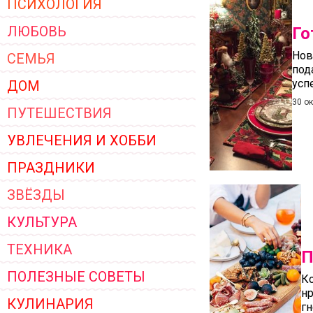
ПСИХОЛОГИЯ
ЖЕНСКОЙ ОДЕЖДЫ 2026
ЛЮБОВЬ
Го
Нов
СЕМЬЯ
под
успе
ДОМ
30 о
ПУТЕШЕСТВИЯ
УВЛЕЧЕНИЯ И ХОББИ
ПРАЗДНИКИ
ЗВЁЗДЫ
КУЛЬТУРА
ТЕХНИКА
П
ПОЛЕЗНЫЕ СОВЕТЫ
Ко
нр
КУЛИНАРИЯ
г