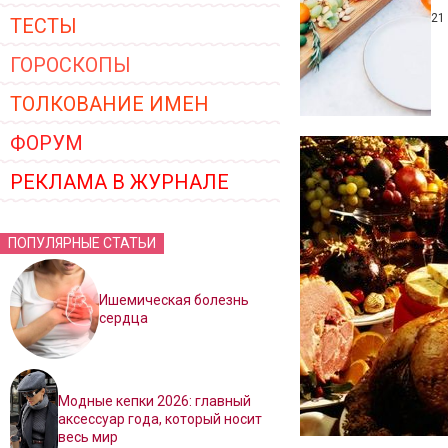
21
ТЕСТЫ
ГОРОСКОПЫ
ТОЛКОВАНИЕ ИМЕН
ФОРУМ
РЕКЛАМА В ЖУРНАЛЕ
ПОПУЛЯРНЫЕ СТАТЬИ
Ишемическая болезнь
сердца
Модные кепки 2026: главный
аксессуар года, который носит
весь мир