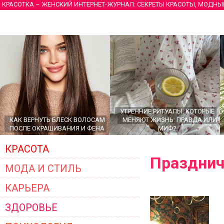
КРАСОТКА – ЖЕНСКИЙ ИНТЕРНЕТ-ЖУРНАЛ: СЕКРЕТЫ КРАСОТЫ, МОДНЫ
УТРЕННИЕ РИТУАЛЫ, КОТОРЫЕ
КАК ВЕРНУТЬ БЛЕСК ВОЛОСАМ
МЕНЯЮТ ЖИЗНЬ: ПРАВДА ИЛИ
ПОСЛЕ ОКРАШИВАНИЯ И ФЕНА
МИФ?
КРАСОТА
Праздни
МОДА И СТИЛЬ
КАРЬЕРА
ЗДОРОВЬЕ
ГЛАВНЫЕ ТРЕНДЫ ВЕРХНЕЙ