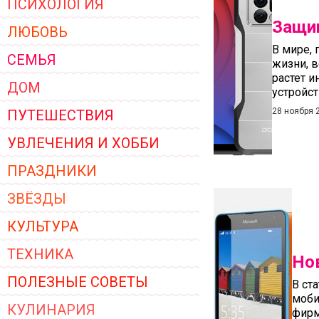
ПСИХОЛОГИЯ
ЖЕНСКОЙ ОДЕЖДЫ 2026
Защи
ЛЮБОВЬ
В мире,
СЕМЬЯ
жизни, в
растет 
ДОМ
устройст
28 ноября 
ПУТЕШЕСТВИЯ
УВЛЕЧЕНИЯ И ХОББИ
ПРАЗДНИКИ
ЗВЁЗДЫ
КУЛЬТУРА
ТЕХНИКА
Но
ПОЛЕЗНЫЕ СОВЕТЫ
В ст
моби
КУЛИНАРИЯ
фирм