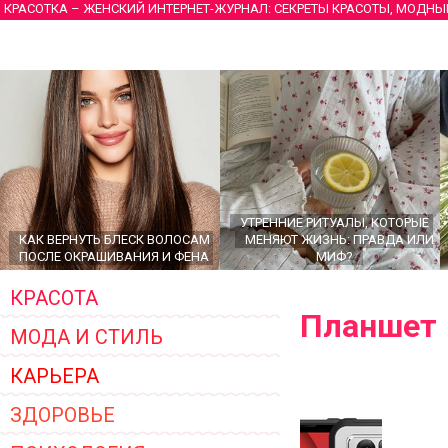
КРАСОТКА – ЖЕНСКИЙ ИНТЕРНЕТ-ЖУРНАЛ: СЕКРЕТЫ КРАСОТЫ, МОДНЫ
УТРЕННИЕ РИТУАЛЫ, КОТОРЫЕ
КАК ВЕРНУТЬ БЛЕСК ВОЛОСАМ
МЕНЯЮТ ЖИЗНЬ: ПРАВДА ИЛИ
ПОСЛЕ ОКРАШИВАНИЯ И ФЕНА
МИФ?
КРАСОТА
Планшет
МОДА И СТИЛЬ
КАРЬЕРА
ЗДОРОВЬЕ
ГЛАВНЫЕ ТРЕНДЫ ВЕРХНЕЙ