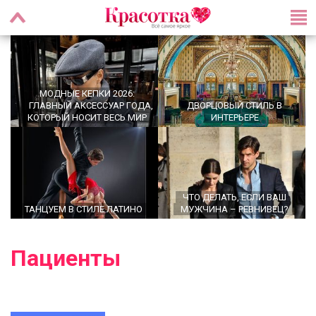
МОДНЫЕ КЕПКИ 2026:
ГЛАВНЫЙ АКСЕССУАР ГОДА,
ДВОРЦОВЫЙ СТИЛЬ В
КОТОРЫЙ НОСИТ ВЕСЬ МИР
ИНТЕРЬЕРЕ
ЧТО ДЕЛАТЬ, ЕСЛИ ВАШ
ТАНЦУЕМ В СТИЛЕ ЛАТИНО
МУЖЧИНА – РЕВНИВЕЦ?
Пациенты
УТРЕННИЕ РИТУАЛЫ,
OFFICECORE 2023/2024:
КОТОРЫЕ МЕНЯЮТ ЖИЗНЬ:
ОФИСНЫЙ СТИЛЬ
ПРАВДА ИЛИ МИФ?