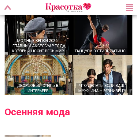
МОДНЫЕ КЕПКИ 2026:
ГЛАВНЫЙ АКСЕССУАР ГОДА,
КОТОРЫЙ НОСИТ ВЕСЬ МИР
ТАНЦУЕМ В СТИЛЕ ЛАТИНО
ДВОРЦОВЫЙ СТИЛЬ В
ЧТО ДЕЛАТЬ, ЕСЛИ ВАШ
ИНТЕРЬЕРЕ
МУЖЧИНА – РЕВНИВЕЦ?
Осенняя мода
OFFICECORE 2023/2024:
МОДНЫЕ СТРИЖКИ НА
ОФИСНЫЙ СТИЛЬ
СРЕДНИЕ ВОЛОСЫ 2024 ГОДА