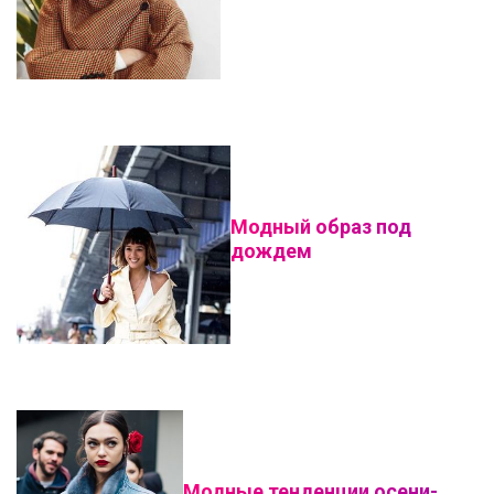
Модный образ под
дождем
Модные тенденции осени-