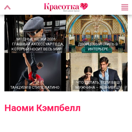
МОДНЫЕ КЕПКИ 2026:
ГЛАВНЫЙ АКСЕССУАР ГОДА,
ДВОРЦОВЫЙ СТИЛЬ В
КОТОРЫЙ НОСИТ ВЕСЬ МИР
ИНТЕРЬЕРЕ
ЧТО ДЕЛАТЬ, ЕСЛИ ВАШ
ТАНЦУЕМ В СТИЛЕ ЛАТИНО
МУЖЧИНА – РЕВНИВЕЦ?
Наоми Кэмпбелл
OFFICECORE 2023/2024:
МОДНЫЕ СТРИЖКИ НА
ОФИСНЫЙ СТИЛЬ
СРЕДНИЕ ВОЛОСЫ 2024 ГОДА