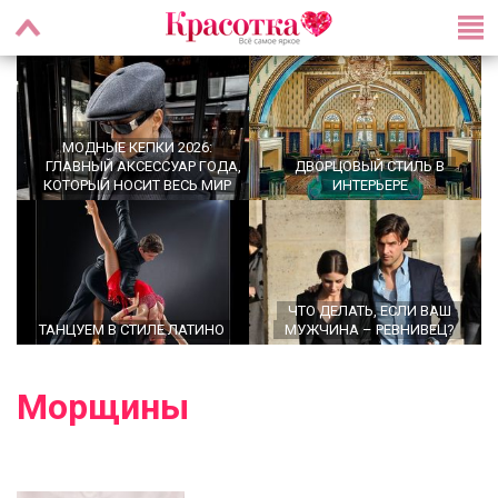
МОДНЫЕ КЕПКИ 2026:
ГЛАВНЫЙ АКСЕССУАР ГОДА,
ДВОРЦОВЫЙ СТИЛЬ В
КОТОРЫЙ НОСИТ ВЕСЬ МИР
ИНТЕРЬЕРЕ
ЧТО ДЕЛАТЬ, ЕСЛИ ВАШ
ТАНЦУЕМ В СТИЛЕ ЛАТИНО
МУЖЧИНА – РЕВНИВЕЦ?
Морщины
OFFICECORE 2023/2024:
ОФИСНЫЙ СТИЛЬ
БРОШЬ ВОЗВРАЩАЕТСЯ