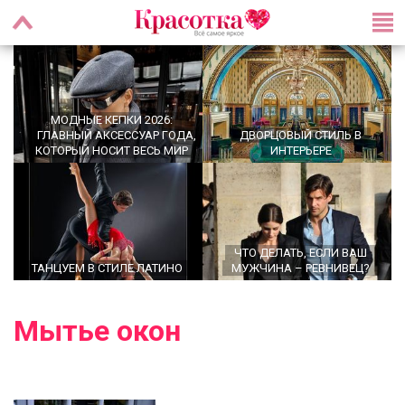
МОДНЫЕ КЕПКИ 2026:
ГЛАВНЫЙ АКСЕССУАР ГОДА,
ДВОРЦОВЫЙ СТИЛЬ В
КОТОРЫЙ НОСИТ ВЕСЬ МИР
ИНТЕРЬЕРЕ
ЧТО ДЕЛАТЬ, ЕСЛИ ВАШ
ТАНЦУЕМ В СТИЛЕ ЛАТИНО
МУЖЧИНА – РЕВНИВЕЦ?
Мытье окон
OFFICECORE 2023/2024:
ГЛАВНЫЕ ТРЕНДЫ ВЕРХНЕЙ
ОФИСНЫЙ СТИЛЬ
ЖЕНСКОЙ ОДЕЖДЫ 2026