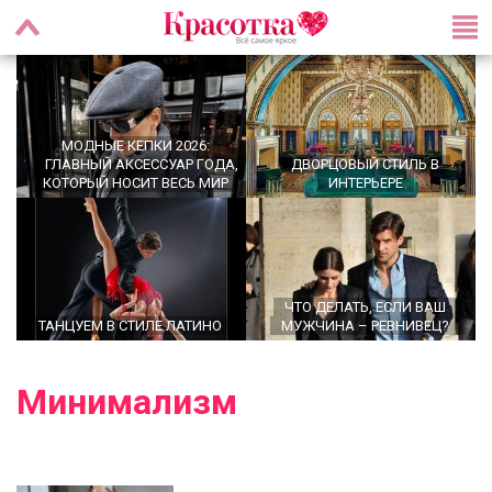
МОДНЫЕ КЕПКИ 2026:
ГЛАВНЫЙ АКСЕССУАР ГОДА,
ДВОРЦОВЫЙ СТИЛЬ В
КОТОРЫЙ НОСИТ ВЕСЬ МИР
ИНТЕРЬЕРЕ
ЧТО ДЕЛАТЬ, ЕСЛИ ВАШ
ТАНЦУЕМ В СТИЛЕ ЛАТИНО
МУЖЧИНА – РЕВНИВЕЦ?
Минимализм
OFFICECORE 2023/2024:
ОФИСНЫЙ СТИЛЬ
БАЛЕТКИ ВЕСНА–ЛЕТО 2026