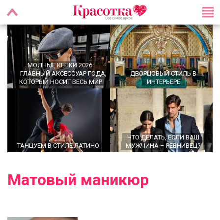
МОДНЫЕ КЕПКИ 2026:
ГЛАВНЫЙ АКСЕССУАР ГОДА,
ДВОРЦОВЫЙ СТИЛЬ В
КОТОРЫЙ НОСИТ ВЕСЬ МИР
ИНТЕРЬЕРЕ
ЧТО ДЕЛАТЬ, ЕСЛИ ВАШ
ТАНЦУЕМ В СТИЛЕ ЛАТИНО
МУЖЧИНА – РЕВНИВЕЦ?
Матовый маникюр
OFFICECORE 2023/2024:
ОФИСНЫЙ СТИЛЬ
БАЛЕТКИ ВЕСНА–ЛЕТО 2026