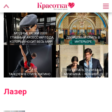
МОДНЫЕ КЕПКИ 2026:
ГЛАВНЫЙ АКСЕССУАР ГОДА,
ДВОРЦОВЫЙ СТИЛЬ В
КОТОРЫЙ НОСИТ ВЕСЬ МИР
ИНТЕРЬЕРЕ
ЧТО ДЕЛАТЬ, ЕСЛИ ВАШ
ТАНЦУЕМ В СТИЛЕ ЛАТИНО
МУЖЧИНА – РЕВНИВЕЦ?
Лазер
OFFICECORE 2023/2024:
ОФИСНЫЙ СТИЛЬ
БРОШЬ ВОЗВРАЩАЕТСЯ