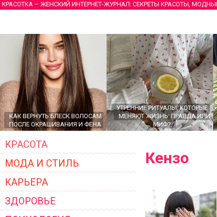
КРАСОТКА – ЖЕНСКИЙ ИНТЕРНЕТ-ЖУРНАЛ: СЕКРЕТЫ КРАСОТЫ, МОДНЫ
УТРЕННИЕ РИТУАЛЫ, КОТОРЫЕ
КАК ВЕРНУТЬ БЛЕСК ВОЛОСАМ
МЕНЯЮТ ЖИЗНЬ: ПРАВДА ИЛИ
ПОСЛЕ ОКРАШИВАНИЯ И ФЕНА
МИФ?
КРАСОТА
Кензо
МОДА И СТИЛЬ
КАРЬЕРА
ЗДОРОВЬЕ
ГЛАВНЫЕ ТРЕНДЫ ВЕРХНЕЙ