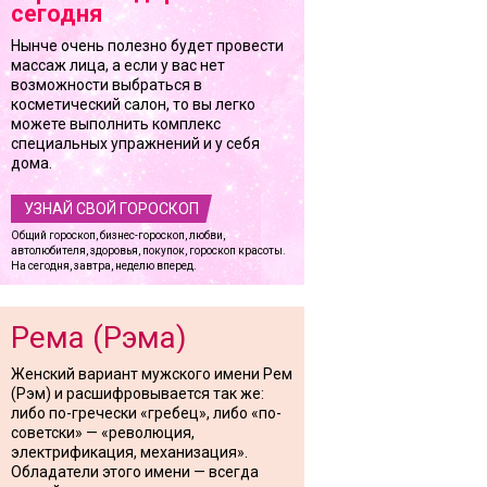
сегодня
Нынче очень полезно будет провести
массаж лица, а если у вас нет
возможности выбраться в
косметический салон, то вы легко
можете выполнить комплекс
специальных упражнений и у себя
дома.
УЗНАЙ СВОЙ ГОРОСКОП
Общий гороскоп, бизнес-гороскоп, любви,
автолюбителя, здоровья, покупок, гороскоп красоты.
На сегодня, завтра, неделю вперед.
Рема (Рэма)
Женский вариант мужского имени Рем
(Рэм) и расшифровывается так же:
либо по-гречески «гребец», либо «по-
советски» — «революция,
электрификация, механизация».
Обладатели этого имени — всегда