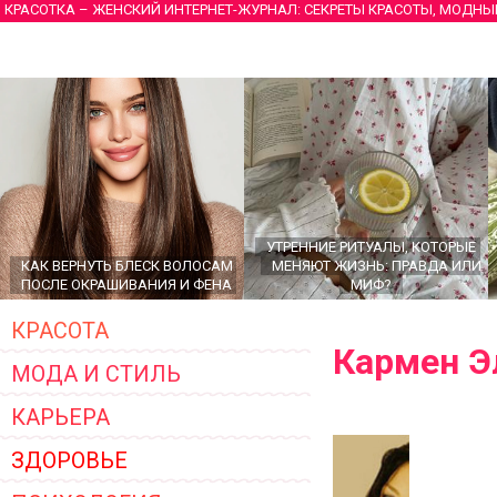
КРАСОТКА – ЖЕНСКИЙ ИНТЕРНЕТ-ЖУРНАЛ: СЕКРЕТЫ КРАСОТЫ, МОДНЫ
УТРЕННИЕ РИТУАЛЫ, КОТОРЫЕ
КАК ВЕРНУТЬ БЛЕСК ВОЛОСАМ
МЕНЯЮТ ЖИЗНЬ: ПРАВДА ИЛИ
ПОСЛЕ ОКРАШИВАНИЯ И ФЕНА
МИФ?
КРАСОТА
Кармен Э
МОДА И СТИЛЬ
КАРЬЕРА
ЗДОРОВЬЕ
ГЛАВНЫЕ ТРЕНДЫ ВЕРХНЕЙ