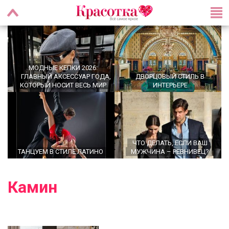
МОДНЫЕ КЕПКИ 2026:
ГЛАВНЫЙ АКСЕССУАР ГОДА,
ДВОРЦОВЫЙ СТИЛЬ В
КОТОРЫЙ НОСИТ ВЕСЬ МИР
ИНТЕРЬЕРЕ
ЧТО ДЕЛАТЬ, ЕСЛИ ВАШ
ТАНЦУЕМ В СТИЛЕ ЛАТИНО
МУЖЧИНА – РЕВНИВЕЦ?
Камин
OFFICECORE 2023/2024:
ОФИСНЫЙ СТИЛЬ
БАЛЕТКИ ВЕСНА–ЛЕТО 2026