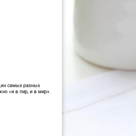
щин самых разных
но «и в пир, и в мир».