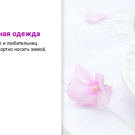
чная одежда
о и любительниц
ортно носить зимой,