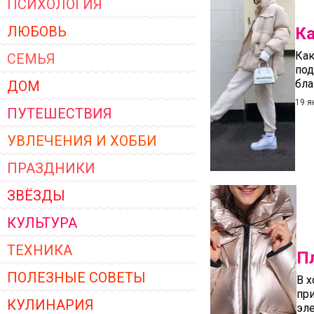
ПСИХОЛОГИЯ
ЖЕНСКОЙ ОДЕЖДЫ 2026
ЛЮБОВЬ
Ка
Как
СЕМЬЯ
под
бла
ДОМ
19 я
ПУТЕШЕСТВИЯ
УВЛЕЧЕНИЯ И ХОББИ
ПРАЗДНИКИ
ЗВЁЗДЫ
КУЛЬТУРА
ТЕХНИКА
П
ПОЛЕЗНЫЕ СОВЕТЫ
В х
при
КУЛИНАРИЯ
эл