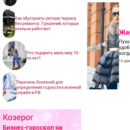
Как обустроить уютную террасу
без ремонта: 7 решений, которые
реально работают
Же
Пухо
удоб
Что подарить мальчику 10-
когд
ти лет?
13 де
Перечень болезней для
определения годности к военной
службе в РФ
Козерог
Бизнес-гороскоп на