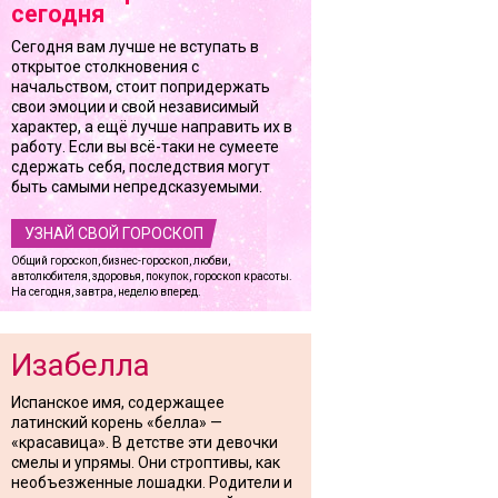
сегодня
Сегодня вам лучше не вступать в
открытое столкновения с
начальством, стоит попридержать
свои эмоции и свой независимый
характер, а ещё лучше направить их в
работу. Если вы всё-таки не сумеете
сдержать себя, последствия могут
быть самыми непредсказуемыми.
УЗНАЙ СВОЙ ГОРОСКОП
Общий гороскоп, бизнес-гороскоп, любви,
автолюбителя, здоровья, покупок, гороскоп красоты.
На сегодня, завтра, неделю вперед.
Изабелла
Испанское имя, содержащее
латинский корень «белла» —
«красавица». В детстве эти девочки
смелы и упрямы. Они строптивы, как
необъезженные лошадки. Родители и