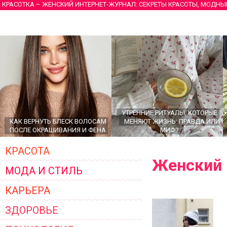
КРАСОТКА – ЖЕНСКИЙ ИНТЕРНЕТ-ЖУРНАЛ: СЕКРЕТЫ КРАСОТЫ, МОДНЫ
УТРЕННИЕ РИТУАЛЫ, КОТОРЫЕ
КАК ВЕРНУТЬ БЛЕСК ВОЛОСАМ
МЕНЯЮТ ЖИЗНЬ: ПРАВДА ИЛИ
ПОСЛЕ ОКРАШИВАНИЯ И ФЕНА
МИФ?
КРАСОТА
Женский 
МОДА И СТИЛЬ
КАРЬЕРА
ЗДОРОВЬЕ
ГЛАВНЫЕ ТРЕНДЫ ВЕРХНЕЙ