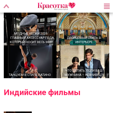
МОДНЫЕ КЕПКИ 2026:
ГЛАВНЫЙ АКСЕССУАР ГОДА,
ДВОРЦОВЫЙ СТИЛЬ В
КОТОРЫЙ НОСИТ ВЕСЬ МИР
ИНТЕРЬЕРЕ
ЧТО ДЕЛАТЬ, ЕСЛИ ВАШ
ТАНЦУЕМ В СТИЛЕ ЛАТИНО
МУЖЧИНА – РЕВНИВЕЦ?
Индийские фильмы
OFFICECORE 2023/2024:
ОФИСНЫЙ СТИЛЬ
БАЛЕТКИ ВЕСНА–ЛЕТО 2026