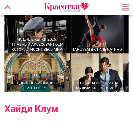
МОДНЫЕ КЕПКИ 2026:
ГЛАВНЫЙ АКСЕССУАР ГОДА,
КОТОРЫЙ НОСИТ ВЕСЬ МИР
ТАНЦУЕМ В СТИЛЕ ЛАТИНО
ДВОРЦОВЫЙ СТИЛЬ В
ЧТО ДЕЛАТЬ, ЕСЛИ ВАШ
ИНТЕРЬЕРЕ
МУЖЧИНА – РЕВНИВЕЦ?
Хайди Клум
OFFICECORE 2023/2024:
МОДНЫЕ СТРИЖКИ НА
ОФИСНЫЙ СТИЛЬ
СРЕДНИЕ ВОЛОСЫ 2024 ГОДА