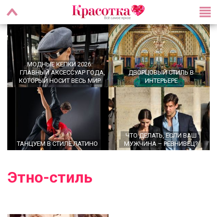
МОДНЫЕ КЕПКИ 2026:
ГЛАВНЫЙ АКСЕССУАР ГОДА,
ДВОРЦОВЫЙ СТИЛЬ В
КОТОРЫЙ НОСИТ ВЕСЬ МИР
ИНТЕРЬЕРЕ
ЧТО ДЕЛАТЬ, ЕСЛИ ВАШ
ТАНЦУЕМ В СТИЛЕ ЛАТИНО
МУЖЧИНА – РЕВНИВЕЦ?
Этно-стиль
OFFICECORE 2023/2024:
ОФИСНЫЙ СТИЛЬ
БАЛЕТКИ ВЕСНА–ЛЕТО 2026