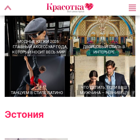
МОДНЫЕ КЕПКИ 2026:
ГЛАВНЫЙ АКСЕССУАР ГОДА,
ДВОРЦОВЫЙ СТИЛЬ В
КОТОРЫЙ НОСИТ ВЕСЬ МИР
ИНТЕРЬЕРЕ
ЧТО ДЕЛАТЬ, ЕСЛИ ВАШ
ТАНЦУЕМ В СТИЛЕ ЛАТИНО
МУЖЧИНА – РЕВНИВЕЦ?
Эстония
OFFICECORE 2023/2024:
МОДНЫЕ СТРИЖКИ НА
ОФИСНЫЙ СТИЛЬ
СРЕДНИЕ ВОЛОСЫ 2024 ГОДА