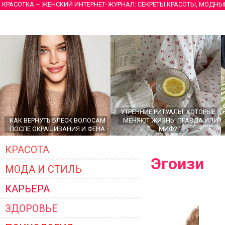
КРАСОТКА – ЖЕНСКИЙ ИНТЕРНЕТ-ЖУРНАЛ: СЕКРЕТЫ КРАСОТЫ, МОДНЫ
УТРЕННИЕ РИТУАЛЫ, КОТОРЫЕ
КАК ВЕРНУТЬ БЛЕСК ВОЛОСАМ
МЕНЯЮТ ЖИЗНЬ: ПРАВДА ИЛИ
ПОСЛЕ ОКРАШИВАНИЯ И ФЕНА
МИФ?
КРАСОТА
Эгоизи
МОДА И СТИЛЬ
КАРЬЕРА
ЗДОРОВЬЕ
ГЛАВНЫЕ ТРЕНДЫ ВЕРХНЕЙ