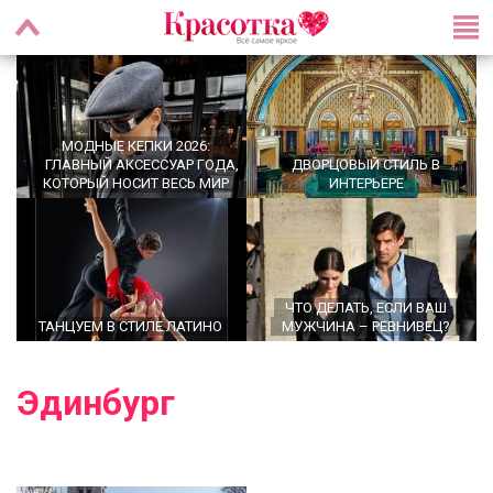
МОДНЫЕ КЕПКИ 2026:
ГЛАВНЫЙ АКСЕССУАР ГОДА,
ДВОРЦОВЫЙ СТИЛЬ В
КОТОРЫЙ НОСИТ ВЕСЬ МИР
ИНТЕРЬЕРЕ
ЧТО ДЕЛАТЬ, ЕСЛИ ВАШ
ТАНЦУЕМ В СТИЛЕ ЛАТИНО
МУЖЧИНА – РЕВНИВЕЦ?
Эдинбург
OFFICECORE 2023/2024:
ГЛАВНЫЕ ТРЕНДЫ ВЕРХНЕЙ
ОФИСНЫЙ СТИЛЬ
ЖЕНСКОЙ ОДЕЖДЫ 2026