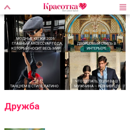
МОДНЫЕ КЕПКИ 2026:
ГЛАВНЫЙ АКСЕССУАР ГОДА,
ДВОРЦОВЫЙ СТИЛЬ В
КОТОРЫЙ НОСИТ ВЕСЬ МИР
ИНТЕРЬЕРЕ
ЧТО ДЕЛАТЬ, ЕСЛИ ВАШ
ТАНЦУЕМ В СТИЛЕ ЛАТИНО
МУЖЧИНА – РЕВНИВЕЦ?
Дружба
OFFICECORE 2023/2024:
ОФИСНЫЙ СТИЛЬ
БРОШЬ ВОЗВРАЩАЕТСЯ