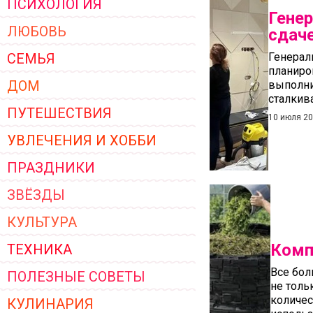
ПСИХОЛОГИЯ
ЖЕНСКОЙ ОДЕЖДЫ 2026
Гене
ЛЮБОВЬ
сдач
СЕМЬЯ
Генерал
планиро
ДОМ
выполни
сталкив
ПУТЕШЕСТВИЯ
10 июля 2
УВЛЕЧЕНИЯ И ХОББИ
ПРАЗДНИКИ
ЗВЁЗДЫ
КУЛЬТУРА
Комп
ТЕХНИКА
Все бол
ПОЛЕЗНЫЕ СОВЕТЫ
не толь
количес
КУЛИНАРИЯ