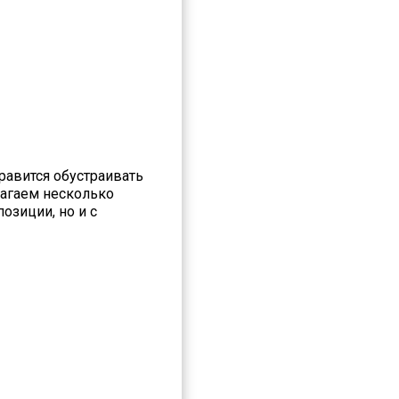
равится обустраивать
лагаем несколько
озиции, но и с