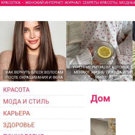
КРАСОТКА – ЖЕНСКИЙ ИНТЕРНЕТ-ЖУРНАЛ: СЕКРЕТЫ КРАСОТЫ, МОДНЫ
УТРЕННИЕ РИТУАЛЫ, КОТОРЫЕ
КАК ВЕРНУТЬ БЛЕСК ВОЛОСАМ
МЕНЯЮТ ЖИЗНЬ: ПРАВДА ИЛИ
ПОСЛЕ ОКРАШИВАНИЯ И ФЕНА
МИФ?
КРАСОТА
Дом
МОДА И СТИЛЬ
КАРЬЕРА
ЗДОРОВЬЕ
ГЛАВНЫЕ ТРЕНДЫ ВЕРХНЕЙ