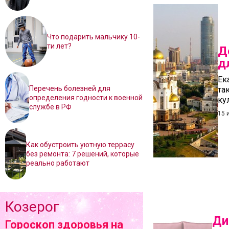
Что подарить мальчику 10-
ти лет?
Д
д
Ек
Перечень болезней для
та
определения годности к военной
ку
службе в РФ
15 
Как обустроить уютную террасу
без ремонта: 7 решений, которые
реально работают
Козерог
Ди
Гороскоп здоровья на