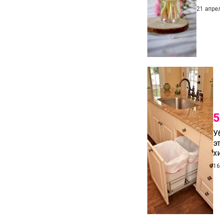
21 апре
5
У
э
хи
16