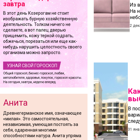
завтра
Из 
На 
В этот день Козерогам не стоит
небо
изображать бурную хозяйственную
деятельность. Толком ничего не
2 дек
сделаете, а вот палец дверью
прищемить, кожу теркой содрать,
обжечься, порезаться или еще как-
нибудь нарушить целостность своего
организма можно запросто.
УЗНАЙ СВОЙ ГОРОСКОП
Общий гороскоп, бизнес-гороскоп, любви,
автолюбителя, здоровья, покупок, гороскоп красоты.
На сегодня, завтра, неделю вперед.
Ка
вы
Анита
В по
Древнегерманское имя, означающее
вари
«милая». Это самостоятельная,
след
независимая, умеющая постоять за
31 янв
себя, одаренная многими
способностями натура. Анита упряма