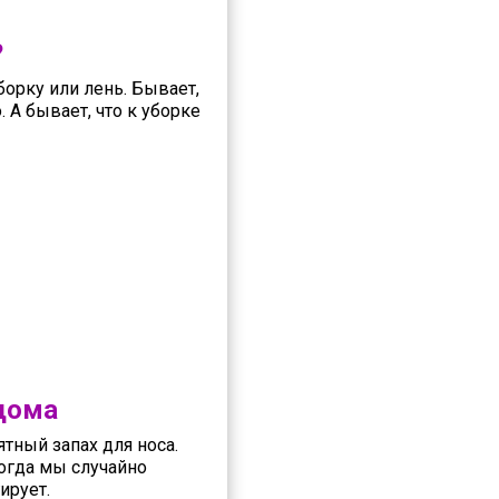
?
борку или лень. Бывает,
. А бывает, что к уборке
 дома
тный запах для носа.
когда мы случайно
ирует.