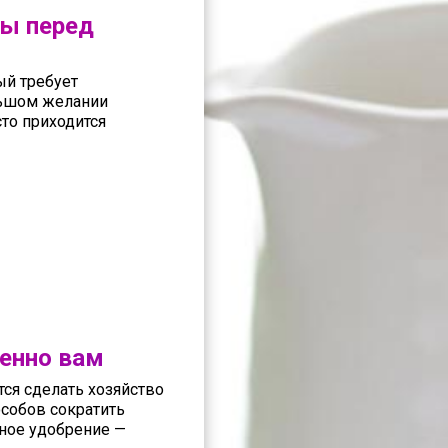
ры перед
ый требует
льшом желании
сто приходится
менно вам
ся сделать хозяйство
особов сократить
ное удобрение —