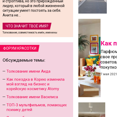
и строптива, но это прирожденный
лидер, который в любой жизненной
ситуации умеет постоять за себя.
Анита не...
ЧТО ЗНАЧИТ ТВОЁ ИМЯ?
Толкование, совместимость имён, именины
Как 
ФОРУМ КРАСОТКИ
Парфюм 
свое пр
Обсуждаемые темы:
советов
покупко
Толкование имени Аида
7 мая 202
Как поездка в Корею изменила
мой взгляд на бизнес и
корейскую косметику Atomy
Толкование имени Василиса
ТОП-3 мультфильмов, ломающих
психику детей