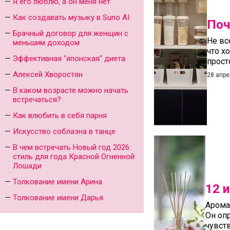
Я его люблю, а он меня нет
Как создавать музыку в Suno AI
Поч
Брачный договор для женщин с
Не вс
меньшим доходом
что х
Эффективная "японская" диета
прост
Алексей Хворостян
28 апре
В каком возрасте можно начать
встречаться?
Как влюбить в себя парня
Искусство соблазна в танце
В чем встречать Новый год 2026:
стиль для года Красной Огненной
Лошади
Толкование имени Арина
12 
Толкование имени Дарья
Арома
Он оп
чувст