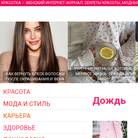
КРАСОТКА – ЖЕНСКИЙ ИНТЕРНЕТ-ЖУРНАЛ: СЕКРЕТЫ КРАСОТЫ, МОДНЫ
УТРЕННИЕ РИТУАЛЫ, КОТОРЫЕ
КАК ВЕРНУТЬ БЛЕСК ВОЛОСАМ
МЕНЯЮТ ЖИЗНЬ: ПРАВДА ИЛИ
ПОСЛЕ ОКРАШИВАНИЯ И ФЕНА
МИФ?
КРАСОТА
Дождь
МОДА И СТИЛЬ
КАРЬЕРА
ЗДОРОВЬЕ
ГЛАВНЫЕ ТРЕНДЫ ВЕРХНЕЙ