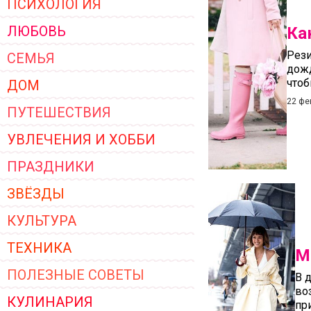
ПСИХОЛОГИЯ
ЖЕНСКОЙ ОДЕЖДЫ 2026
ЛЮБОВЬ
Ка
Рези
СЕМЬЯ
дожд
чтоб
ДОМ
22 фе
ПУТЕШЕСТВИЯ
УВЛЕЧЕНИЯ И ХОББИ
ПРАЗДНИКИ
ЗВЁЗДЫ
КУЛЬТУРА
ТЕХНИКА
М
ПОЛЕЗНЫЕ СОВЕТЫ
В 
во
КУЛИНАРИЯ
пр