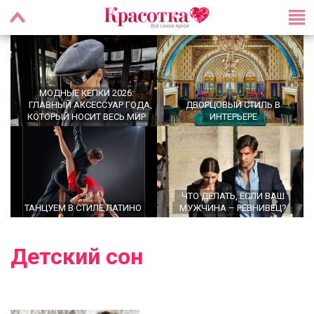
МОДНЫЕ КЕПКИ 2026:
ГЛАВНЫЙ АКСЕССУАР ГОДА,
ДВОРЦОВЫЙ СТИЛЬ В
КОТОРЫЙ НОСИТ ВЕСЬ МИР
ИНТЕРЬЕРЕ
ЧТО ДЕЛАТЬ, ЕСЛИ ВАШ
ТАНЦУЕМ В СТИЛЕ ЛАТИНО
МУЖЧИНА – РЕВНИВЕЦ?
Детский сон
OFFICECORE 2023/2024:
ОФИСНЫЙ СТИЛЬ
БАЛЕТКИ ВЕСНА–ЛЕТО 2026