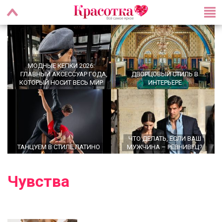
МОДНЫЕ КЕПКИ 2026:
ГЛАВНЫЙ АКСЕССУАР ГОДА,
ДВОРЦОВЫЙ СТИЛЬ В
КОТОРЫЙ НОСИТ ВЕСЬ МИР
ИНТЕРЬЕРЕ
ЧТО ДЕЛАТЬ, ЕСЛИ ВАШ
ТАНЦУЕМ В СТИЛЕ ЛАТИНО
МУЖЧИНА – РЕВНИВЕЦ?
Чувства
OFFICECORE 2023/2024:
ОФИСНЫЙ СТИЛЬ
БРОШЬ ВОЗВРАЩАЕТСЯ