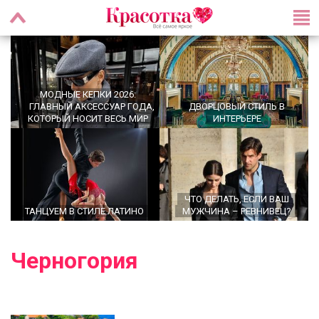
МОДНЫЕ КЕПКИ 2026:
ГЛАВНЫЙ АКСЕССУАР ГОДА,
ДВОРЦОВЫЙ СТИЛЬ В
КОТОРЫЙ НОСИТ ВЕСЬ МИР
ИНТЕРЬЕРЕ
ЧТО ДЕЛАТЬ, ЕСЛИ ВАШ
ТАНЦУЕМ В СТИЛЕ ЛАТИНО
МУЖЧИНА – РЕВНИВЕЦ?
Черногория
УТРЕННИЕ РИТУАЛЫ,
OFFICECORE 2023/2024:
КОТОРЫЕ МЕНЯЮТ ЖИЗНЬ:
ОФИСНЫЙ СТИЛЬ
ПРАВДА ИЛИ МИФ?