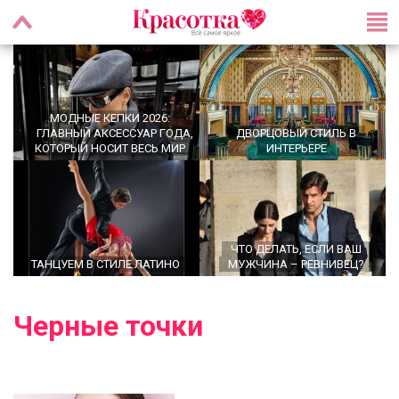
МОДНЫЕ КЕПКИ 2026:
ГЛАВНЫЙ АКСЕССУАР ГОДА,
ДВОРЦОВЫЙ СТИЛЬ В
КОТОРЫЙ НОСИТ ВЕСЬ МИР
ИНТЕРЬЕРЕ
ЧТО ДЕЛАТЬ, ЕСЛИ ВАШ
ТАНЦУЕМ В СТИЛЕ ЛАТИНО
МУЖЧИНА – РЕВНИВЕЦ?
Черные точки
OFFICECORE 2023/2024:
ОФИСНЫЙ СТИЛЬ
БРОШЬ ВОЗВРАЩАЕТСЯ