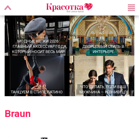
МОДНЫЕ КЕПКИ 2026:
ГЛАВНЫЙ АКСЕССУАР ГОДА,
ДВОРЦОВЫЙ СТИЛЬ В
КОТОРЫЙ НОСИТ ВЕСЬ МИР
ИНТЕРЬЕРЕ
ЧТО ДЕЛАТЬ, ЕСЛИ ВАШ
ТАНЦУЕМ В СТИЛЕ ЛАТИНО
МУЖЧИНА – РЕВНИВЕЦ?
Braun
УТРЕННИЕ РИТУАЛЫ,
OFFICECORE 2023/2024:
КОТОРЫЕ МЕНЯЮТ ЖИЗНЬ:
ОФИСНЫЙ СТИЛЬ
ПРАВДА ИЛИ МИФ?