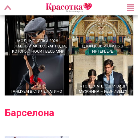
МОДНЫЕ КЕПКИ 2026:
ГЛАВНЫЙ АКСЕССУАР ГОДА,
ДВОРЦОВЫЙ СТИЛЬ В
КОТОРЫЙ НОСИТ ВЕСЬ МИР
ИНТЕРЬЕРЕ
ЧТО ДЕЛАТЬ, ЕСЛИ ВАШ
ТАНЦУЕМ В СТИЛЕ ЛАТИНО
МУЖЧИНА – РЕВНИВЕЦ?
Барселона
OFFICECORE 2023/2024:
МОДНЫЕ СТРИЖКИ НА
ОФИСНЫЙ СТИЛЬ
СРЕДНИЕ ВОЛОСЫ 2024 ГОДА