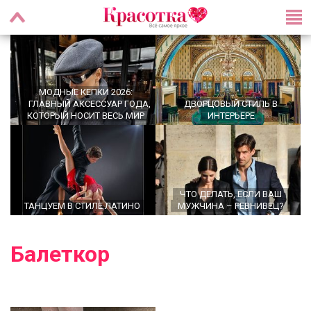
МОДНЫЕ КЕПКИ 2026:
ГЛАВНЫЙ АКСЕССУАР ГОДА,
ДВОРЦОВЫЙ СТИЛЬ В
КОТОРЫЙ НОСИТ ВЕСЬ МИР
ИНТЕРЬЕРЕ
ЧТО ДЕЛАТЬ, ЕСЛИ ВАШ
ТАНЦУЕМ В СТИЛЕ ЛАТИНО
МУЖЧИНА – РЕВНИВЕЦ?
Балеткор
OFFICECORE 2023/2024:
ОФИСНЫЙ СТИЛЬ
БРОШЬ ВОЗВРАЩАЕТСЯ