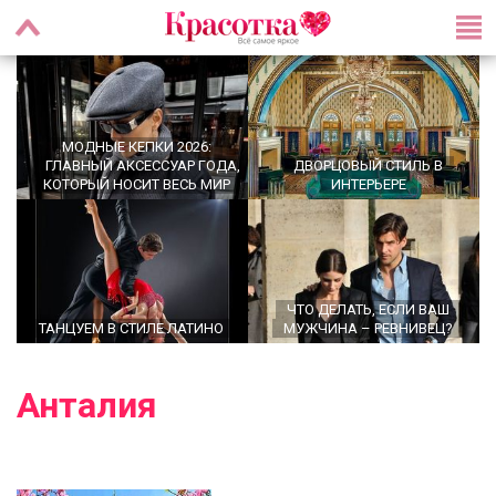
МОДНЫЕ КЕПКИ 2026:
ГЛАВНЫЙ АКСЕССУАР ГОДА,
ДВОРЦОВЫЙ СТИЛЬ В
КОТОРЫЙ НОСИТ ВЕСЬ МИР
ИНТЕРЬЕРЕ
ЧТО ДЕЛАТЬ, ЕСЛИ ВАШ
ТАНЦУЕМ В СТИЛЕ ЛАТИНО
МУЖЧИНА – РЕВНИВЕЦ?
Анталия
OFFICECORE 2023/2024:
МОДНЫЕ СТРИЖКИ НА
ОФИСНЫЙ СТИЛЬ
СРЕДНИЕ ВОЛОСЫ 2024 ГОДА