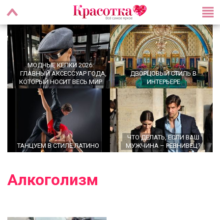
МОДНЫЕ КЕПКИ 2026:
ГЛАВНЫЙ АКСЕССУАР ГОДА,
ДВОРЦОВЫЙ СТИЛЬ В
КОТОРЫЙ НОСИТ ВЕСЬ МИР
ИНТЕРЬЕРЕ
ЧТО ДЕЛАТЬ, ЕСЛИ ВАШ
ТАНЦУЕМ В СТИЛЕ ЛАТИНО
МУЖЧИНА – РЕВНИВЕЦ?
Алкоголизм
УТРЕННИЕ РИТУАЛЫ,
OFFICECORE 2023/2024:
КОТОРЫЕ МЕНЯЮТ ЖИЗНЬ:
ОФИСНЫЙ СТИЛЬ
ПРАВДА ИЛИ МИФ?