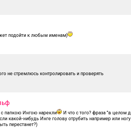
ожет подойти к любым именам)
кого не стремлюсь контролировать и проверять
льф
 с папкою Ингою нарекли
И что с того? фраза "в целом 
сли какой-нибудь Инге голову отрубить например или ногу т
ыть перестанет?)