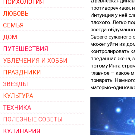
Древнескандинавс
ПСИХОЛОГИЯ
ЖЕНСКОЙ ОДЕЖДЫ 2026
противоречивая, 
ЛЮБОВЬ
Интуиция у неё сл
плохого. Легко по
СЕМЬЯ
всегда обдуманно.
ДОМ
Своего суженого о
может уйти из дом
ПУТЕШЕСТВИЯ
контролировать ка
преданная жена, з
УВЛЕЧЕНИЯ И ХОББИ
потому Инга стрем
ПРАЗДНИКИ
главное — какое м
приврать. Немного
ЗВЁЗДЫ
матерью-одиночк
КУЛЬТУРА
ТЕХНИКА
ПОЛЕЗНЫЕ СОВЕТЫ
КУЛИНАРИЯ