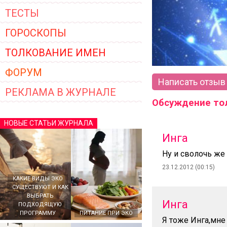
ТЕСТЫ
ГОРОСКОПЫ
ТОЛКОВАНИЕ ИМЕН
ФОРУМ
Написать отзыв
РЕКЛАМА В ЖУРНАЛЕ
Обсуждение то
НОВЫЕ СТАТЬИ ЖУРНАЛА
Инга
Ну и сволочь же 
23.12.2012 (00:15)
КАКИЕ ВИДЫ ЭКО
СУЩЕСТВУЮТ И КАК
ВЫБРАТЬ
Инга
ПОДХОДЯЩУЮ
ПРОГРАММУ
ПИТАНИЕ ПРИ ЭКО
Я тоже Инга,мне