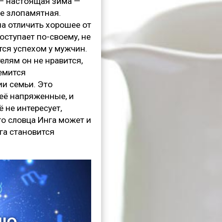
— настоящая зима —
же злопамятная.
на отличить хорошее от
оступает по-своему, не
тся успехом у мужчин.
елям он не нравится,
ремится
ии семьи. Это
неё напряженные, и
 не интересует,
го словца Инга может и
га становится