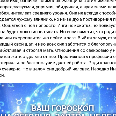
кое имя, означает «зимняя». Женщина с этим именем 
непредсказуемая, упрямая, обидчивая, а временами да
абая, интеллект среднего уровня. Она не всегда способ
ддается чужому влиянию, но из-за духа противоречия п
 Общаться с ней непросто. Инга не кокетка, но пользуе
на будет долго испытывать. Но если заметит, что родит
а или скоропалительно пойти в загс. Выйдя замуж, ст
ждый свой шаг, и изо всех сил заботится о благополуч
аботливая и строгая мать. Отношения со свекровью у 
ится жить отдельно от нее. Престижность профессии её
атериальное благополучие дает её работа. Ради красно
 суеверна. Но в целом она добрый человек. Нередко Ин
ой.
ВАШ ГОРОСКОП