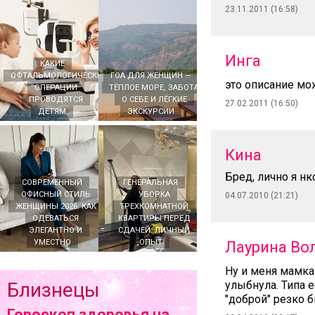
23.11.2011 (16:58)
Инга
КАКИЕ
ОФТАЛЬМОЛОГИЧЕСКИЕ
ГОА ДЛЯ ЖЕНЩИН —
это описание м
ОПЕРАЦИИ
ТЁПЛОЕ МОРЕ, ЗАБОТА
ПРОВОДЯТСЯ
О СЕБЕ И ЛЁГКИЕ
27.02.2011 (16:50)
ДЕТЯМ
ЭКСКУРСИИ
Кина
Бред, лично я н
СОВРЕМЕННЫЙ
ГЕНЕРАЛЬНАЯ
ОФИСНЫЙ СТИЛЬ
УБОРКА
04.07.2010 (21:21)
ЖЕНЩИНЫ 2026: КАК
ТРЕХКОМНАТНОЙ
ОДЕВАТЬСЯ
КВАРТИРЫ ПЕРЕД
ЭЛЕГАНТНО И
СДАЧЕЙ: ЛИЧНЫЙ
УМЕСТНО
ОПЫТ
Лаурина Во
Ну и меня мамка
Близнецы
улыбнула. Типа е
"доброй" резко б
Гороскоп здоровья на