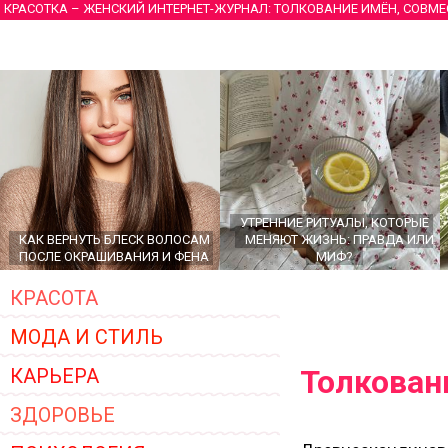
КРАСОТКА – ЖЕНСКИЙ ИНТЕРНЕТ-ЖУРНАЛ: ТОЛКОВАНИЕ ИМЁН, СОВМ
УТРЕННИЕ РИТУАЛЫ, КОТОРЫЕ
КАК ВЕРНУТЬ БЛЕСК ВОЛОСАМ
МЕНЯЮТ ЖИЗНЬ: ПРАВДА ИЛИ
ПОСЛЕ ОКРАШИВАНИЯ И ФЕНА
МИФ?
КРАСОТА
МОДА И СТИЛЬ
Толкован
КАРЬЕРА
ЗДОРОВЬЕ
ГЛАВНЫЕ ТРЕНДЫ ВЕРХНЕЙ