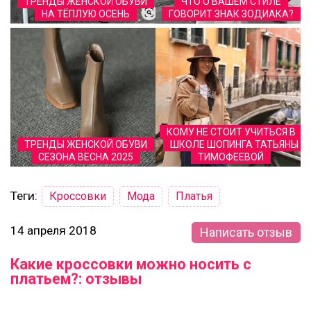
ТРЕНДЫ ЖЕНСКОЙ ОБУВИ
ЧТО О ВАШЕМ СТИЛЕ
НА ТЁПЛУЮ ОСЕНЬ
ГОВОРИТ ЗНАК ЗОДИАКА?
КОМУ НЕ СТОИТ УЧИТЬСЯ В
ТРЕНДЫ ЖЕНСКОЙ ОБУВИ
ШКОЛЕ ШОПИНГА ТАТЬЯНЫ
СЕЗОНА ВЕСНА 2025
ТИМОФЕЕВОЙ
Теги:
Кроссовки
Мода
Платья
14 апреля 2018
Написать отзыв
Какие кроссовки можно носить с
платьем?: отзывы