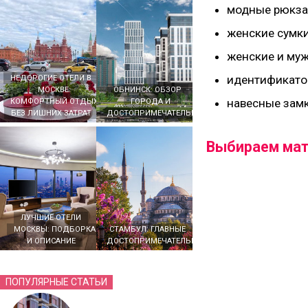
модные рюкза
женские сумки
женские и муж
идентификато
НЕДОРОГИЕ ОТЕЛИ В
МОСКВЕ:
ОБНИНСК: ОБЗОР
навесные замк
КОМФОРТНЫЙ ОТДЫХ
ГОРОДА И
БЕЗ ЛИШНИХ ЗАТРАТ
ДОСТОПРИМЕЧАТЕЛЬНОСТЕЙ
Выбираем мат
ЛУЧШИЕ ОТЕЛИ
МОСКВЫ: ПОДБОРКА
СТАМБУЛ: ГЛАВНЫЕ
И ОПИСАНИЕ
ДОСТОПРИМЕЧАТЕЛЬНОСТИ
ПОПУЛЯРНЫЕ СТАТЬИ