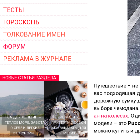
ТЕСТЫ
ГОРОСКОПЫ
ТОЛКОВАНИЕ ИМЕН
ФОРУМ
РЕКЛАМА В ЖУРНАЛЕ
НОВЫЕ СТАТЬИ РАЗДЕЛА
Путешествие – не 
вас подходящая д
дорожную сумку д
выбора чемодана. 
ПОДАРКИ ИЗ
ан на колёсах
. Од
ГОА ДЛЯ ЖЕНЩИН —
КРЫМА: ЧТО
модели – это
Pucc
ТЁПЛОЕ МОРЕ, ЗАБОТА
ПРИВЕЗТИ С СОБОЙ
О СЕБЕ И ЛЁГКИЕ
ИЛИ ЗАКАЗАТЬ ДЛЯ
можно купить и др
ЭКСКУРСИИ
БЛИЗКИХ