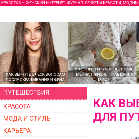
КРАСОТКА – ЖЕНСКИЙ ИНТЕРНЕТ-ЖУРНАЛ: СЕКРЕТЫ КРАСОТЫ, МОДНЫ
УТРЕННИЕ РИТУАЛЫ, КОТОРЫЕ
КАК ВЕРНУТЬ БЛЕСК ВОЛОСАМ
МЕНЯЮТ ЖИЗНЬ: ПРАВДА ИЛИ
ПОСЛЕ ОКРАШИВАНИЯ И ФЕНА
МИФ?
ПУТЕШЕСТВИЯ
КАК ВЫ
КРАСОТА
ДЛЯ ПУ
МОДА И СТИЛЬ
КАРЬЕРА
ГЛАВНЫЕ ТРЕНДЫ ВЕРХНЕЙ