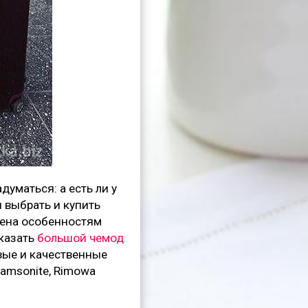
думаться: а есть ли у
 выбрать и купить
щена особенностям
аказать
большой чемод
вые и качественные
Samsonite, Rimowa