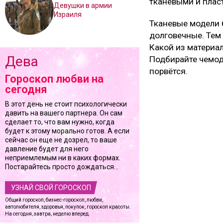
тканевыми и плас
Девушки в армии
Израиля
Тканевые модели 
долговечные. Тем 
Какой из материал
Дева
Подбирайте чемод
порвётся.
Гороскоп любви на
сегодня
В этот день не стоит психологически
давить на вашего партнера. Он сам
сделает то, что вам нужно, когда
будет к этому морально готов. А если
сейчас он еще не дозрел, то ваше
давление будет для него
неприемлемым ни в каких формах.
Постарайтесь просто дождаться...
УЗНАЙ СВОЙ ГОРОСКОП
Общий гороскоп, бизнес-гороскоп, любви,
автолюбителя, здоровья, покупок, гороскоп красоты.
На сегодня, завтра, неделю вперед.