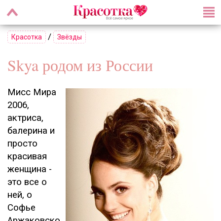
/
Красотка
Звёзды
Skya родом из России
Мисс Мира
2006,
актриса,
балерина и
просто
красивая
женщина -
это все о
ней, о
Софье
Аржаковско