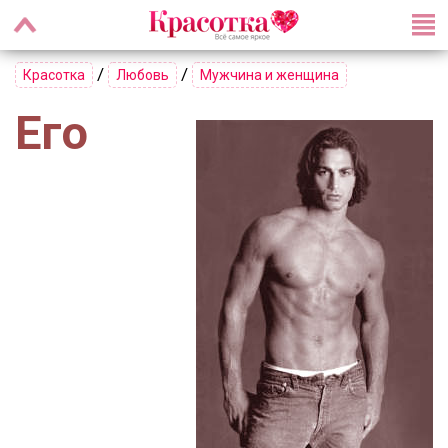
/
/
Красотка
Любовь
Мужчина и женщина
Его