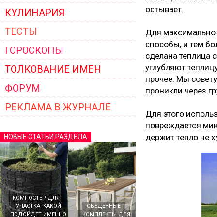
остывает.
КУЛИНАРИЯ
ТЕСТЫ
Для максимально 
способы, и тем бо
ГОРОСКОПЫ
сделана теплица 
углубляют теплицу
ТОЛКОВАНИЕ ИМЕН
прочее. Мы совету
ФОРУМ
проникли через гр
РЕКЛАМА В ЖУРНАЛЕ
Для этого исполь
повреждается мик
держит тепло не х
НОВЫЕ СТАТЬИ РАЗДЕЛА
КОМПОСТЕР ДЛЯ
УЧАСТКА: КАКОЙ
ОБЕДЕННЫЕ
ПОДОЙДЕТ ИМЕННО
КОМПЛЕКТЫ ДЛЯ