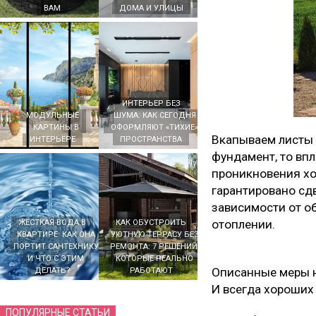
ВАМ
ДОМА И УЛИЦЫ
ИНТЕРЬЕР БЕЗ
МОДУЛЬНЫЕ
ШУМА: КАК СЕГОДНЯ
КАРТИНЫ В
ОФОРМЛЯЮТ «ТИХИЕ»
Вкапываем листы п
ИНТЕРЬЕРЕ
ПРОСТРАНСТВА
фундамент, то вп
проникновения хол
гарантировано сд
зависимости от о
отоплении.
ЖЁСТКАЯ ВОДА В
КАК ОБУСТРОИТЬ
КВАРТИРЕ: КАК ОНА
УЮТНУЮ ТЕРРАСУ БЕЗ
ПОРТИТ САНТЕХНИКУ
РЕМОНТА: 7 РЕШЕНИЙ,
И ЧТО С ЭТИМ
КОТОРЫЕ РЕАЛЬНО
Описанные меры н
ДЕЛАТЬ?
РАБОТАЮТ
И всегда хороших
ПОПУЛЯРНЫЕ СТАТЬИ