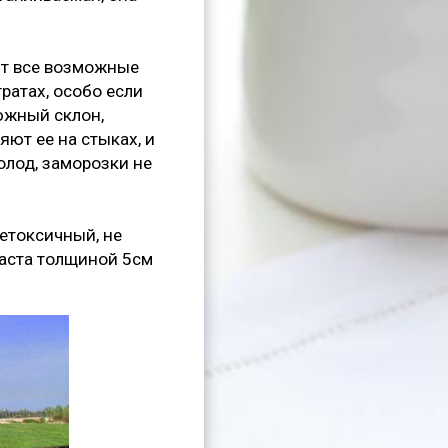
ют все возможные
ратах, особо если
южный склон,
ют ее на стыках, и
олод, заморозки не
етоксичный, не
аста толщиной 5см