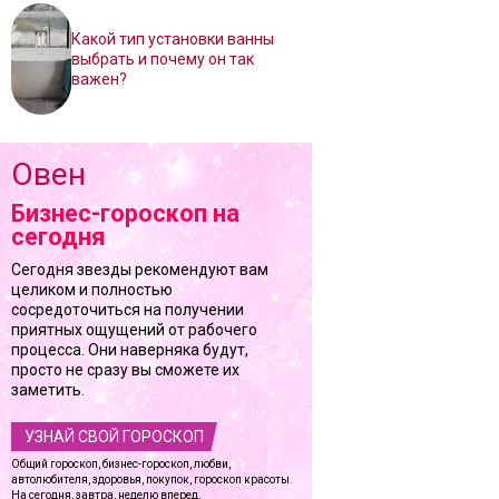
Какой тип установки ванны
выбрать и почему он так
важен?
Овен
Бизнес-гороскоп на
сегодня
Сегодня звезды рекомендуют вам
целиком и полностью
сосредоточиться на получении
приятных ощущений от рабочего
процесса. Они наверняка будут,
просто не сразу вы сможете их
заметить.
УЗНАЙ СВОЙ ГОРОСКОП
Общий гороскоп, бизнес-гороскоп, любви,
автолюбителя, здоровья, покупок, гороскоп красоты.
На сегодня, завтра, неделю вперед.