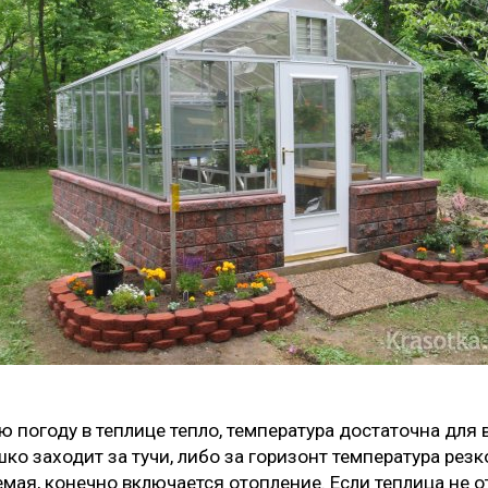
ю погоду в теплице тепло, температура достаточна для 
ко заходит за тучи, либо за горизонт температура резко,
мая, конечно включается отопление. Если теплица не о