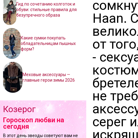
сомкну
Гид по сочетанию колготок и
обуви: стильные правила для
Haan. 
безупречного образа
велико
Какие сумки покупать
от того
обладательницам пышных
форм?
- секс
костюм
Меховые аксессуары —
бретел
главные герои зимы 2026
не тре
аксесс
Козерог
серег 
Гороскоп любви на
сегодня
искрящ
В этот день звезды советуют вам не