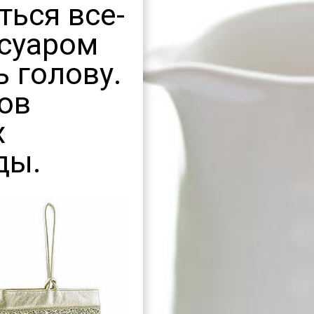
ться все-
ссуаром
ь голову.
ов
х
ды.