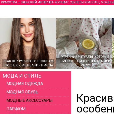
КРАСОТКА – ЖЕНСКИЙ ИНТЕРНЕТ-ЖУРНАЛ: СЕКРЕТЫ КРАСОТЫ, МОДНЫ
УТРЕННИЕ РИТУАЛЫ, КОТОРЫЕ
КАК ВЕРНУТЬ БЛЕСК ВОЛОСАМ
МЕНЯЮТ ЖИЗНЬ: ПРАВДА ИЛИ
ПОСЛЕ ОКРАШИВАНИЯ И ФЕНА
МИФ?
МОДА И СТИЛЬ
МОДНАЯ ОДЕЖДА
МОДНАЯ ОБУВЬ
Красив
МОДНЫЕ АКСЕССУАРЫ
особен
ПАРФЮМ
ГЛАВНЫЕ ТРЕНДЫ ВЕРХНЕЙ