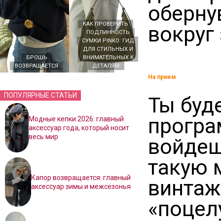
оберну
КАК ПРОВЕРИТЬ
вокруг
ПОДЛИННОСТЬ
СУМКИ PINKO: ГИД
ДЛЯ СТИЛЬНЫХ И
БРОШЬ
ВНИМАТЕЛЬНЫХ К
ВОЗВРАЩАЕТСЯ
ДЕТАЛЯМ
На прием
ПОПУЛЯРНЫЕ СТАТЬИ
Ты буд
програ
Модные кепки 2026: главный
аксессуар года, который носит
весь мир
войдеш
такую 
Капор возвращается: главный
винта
аксессуар зимы и межсезонья
«поцел