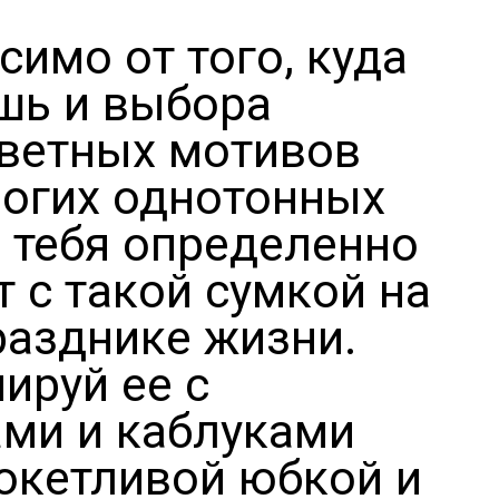
симо от того, куда
шь и выбора
ветных мотивов
рогих однотонных
, тебя определенно
т с такой сумкой на
разднике жизни.
ируй ее с
ми и каблуками
кокетливой юбкой и