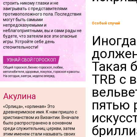
строить никому глазки и не
заигрывать с представителями
противоположного пола. Последствия
могут быть самыми
Особый случай
непредсказуемыми и
неблагоприятными, вы и сами рады не
Иногда
будете, что затеяли все эти опасные
игры. Устройте себе день
стеснительности!
должен
УЗНАЙ СВОЙ ГОРОСКОП
Такая 
Общий гороскоп, бизнес-гороскоп, любви,
автолюбителя, здоровья, покупок, гороскоп красоты.
TRB с 
На сегодня, завтра, неделю вперед.
вельве
Акулина
пятью 
«Орлица», «орлиная» Это
древнеримское имя. К нам пришло с
искусс
христианством из Византии. Вначале
было распространено в основном
брилли
среди служительниц церкви, затем
этим именем стали называть своих