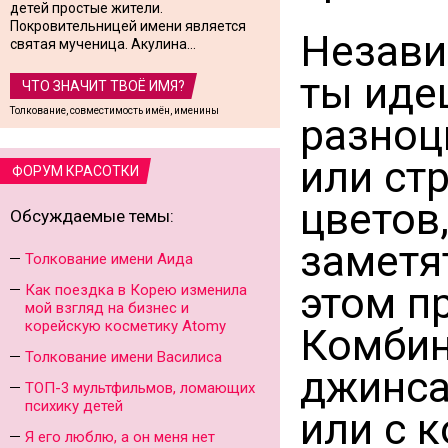
детей простые жители.
Покровительницей имени является
Незави
святая мученица. Акулина...
ты иде
ЧТО ЗНАЧИТ ТВОЁ ИМЯ?
Толкование, совместимость имён, именины
разноц
или ст
ФОРУМ КРАСОТКИ
цветов
Обсуждаемые темы:
заметя
Толкование имени Аида
этом п
Как поездка в Корею изменила
мой взгляд на бизнес и
корейскую косметику Atomy
Комбин
Толкование имени Василиса
джинса
ТОП-3 мультфильмов, ломающих
психику детей
или с 
Я его люблю, а он меня нет