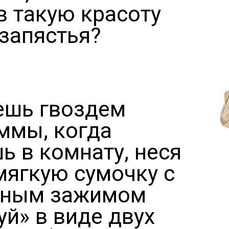
в такую красоту
 запястья?
ешь гвоздем
ммы, когда
ь в комнату, неся
мягкую сумочку с
жным зажимом
уй» в виде двух