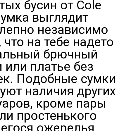
тых бусин от Cole
Сумка выглядит
лепно независимо
, что на тебе надето
уальный брючный
 или платье без
ек. Подобные сумки
буют наличия других
уаров, кроме пары
или простенького
егося ожерелья.