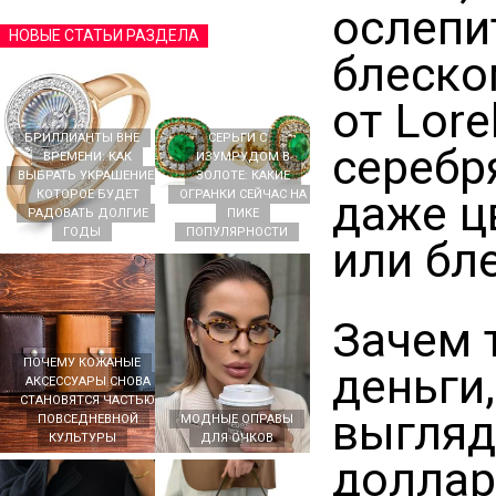
ослепи
НОВЫЕ СТАТЬИ РАЗДЕЛА
блеско
от Lore
БРИЛЛИАНТЫ ВНЕ
СЕРЬГИ С
серебр
ВРЕМЕНИ: КАК
ИЗУМРУДОМ В
ВЫБРАТЬ УКРАШЕНИЕ,
ЗОЛОТЕ: КАКИЕ
даже ц
КОТОРОЕ БУДЕТ
ОГРАНКИ СЕЙЧАС НА
РАДОВАТЬ ДОЛГИЕ
ПИКЕ
ГОДЫ
ПОПУЛЯРНОСТИ
или бл
Зачем 
ПОЧЕМУ КОЖАНЫЕ
деньги
АКСЕССУАРЫ СНОВА
СТАНОВЯТСЯ ЧАСТЬЮ
выгляд
ПОВСЕДНЕВНОЙ
МОДНЫЕ ОПРАВЫ
КУЛЬТУРЫ
ДЛЯ ОЧКОВ
доллар