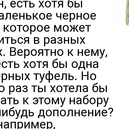
, есть хотя бы
аленькое черное
, которое может
иться в разных
. Вероятно к нему,
есть хотя бы одна
ерных туфель. Но
о раз ты хотела бы
ать к этому набору
нибудь дополнение?
 например,