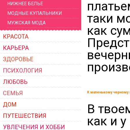
платье
НИЖНЕЕ БЕЛЬЕ
ЖЕНСКОЙ ОДЕЖДЫ 2026
МОДНЫЕ КУПАЛЬНИКИ
таки м
МУЖСКАЯ МОДА
как су
КРАСОТА
Предст
КАРЬЕРА
вечерн
ЗДОРОВЬЕ
произв
ПСИХОЛОГИЯ
ЛЮБОВЬ
СЕМЬЯ
К маленькому черному 
ДОМ
В твоем
ПУТЕШЕСТВИЯ
как и 
УВЛЕЧЕНИЯ И ХОББИ