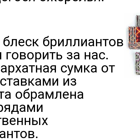
 блеск бриллиантов
 говорить за нас.
бархатная сумка от
вставками из
та обрамлена
рядами
твенных
антов.