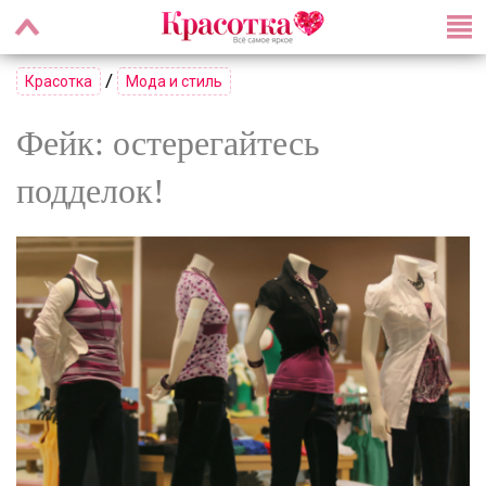
/
Красотка
Мода и стиль
Фейк: остерегайтесь
подделок!