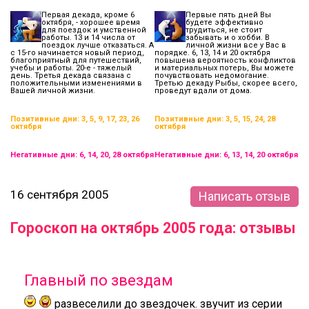
Первая декада, кроме 6
Первые пять дней Вы
октября, - хорошее время
будете эффективно
для поездок и умственной
трудиться, не стоит
работы. 13 и 14 числа от
забывать и о хобби. В
поездок лучше отказаться. А
личной жизни все у Вас в
с 15-го начинается новый период,
порядке. 6, 13, 14 и 20 октября
благоприятный для путешествий,
повышена вероятность конфликтов
учебы и работы. 20-е - тяжелый
и материальных потерь, Вы можете
день. Третья декада связана с
почувствовать недомогание.
положительными изменениями в
Третью декаду Рыбы, скорее всего,
Вашей личной жизни.
проведут вдали от дома.
Позитивные дни: 3, 5, 9, 17, 23, 26
Позитивные дни: 3, 5, 15, 24, 28
октября
октября
Негативные дни: 6, 14, 20, 28 октября
Негативные дни: 6, 13, 14, 20 октября
16 сентября 2005
Написать отзыв
Гороскоп на октябрь 2005 года: отзывы
Главный по звездам
развеселили до звездочек. звучит из серии