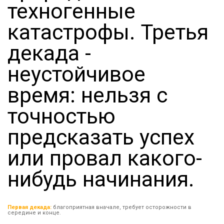
техногенные
катастрофы. Третья
декада -
неустойчивое
время: нельзя с
точностью
предсказать успех
или провал какого-
нибудь начинания.
Первая декада:
благоприятная вначале, требует осторожности в
середине и конце.