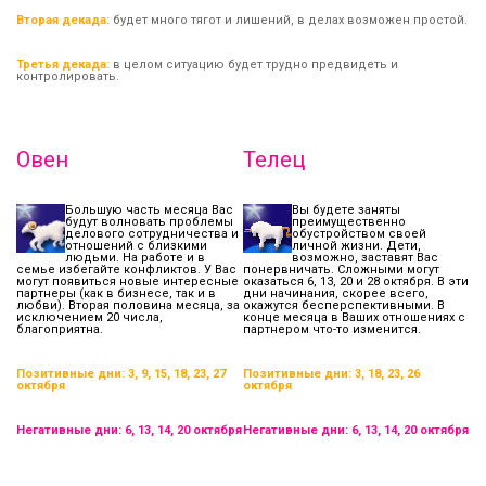
Вторая декада:
будет много тягот и лишений, в делах возможен простой.
Третья декада:
в целом ситуацию будет трудно предвидеть и
контролировать.
Овен
Телец
Большую часть месяца Вас
Вы будете заняты
будут волновать проблемы
преимущественно
делового сотрудничества и
обустройством своей
отношений с близкими
личной жизни. Дети,
людьми. На работе и в
возможно, заставят Вас
семье избегайте конфликтов. У Вас
понервничать. Сложными могут
могут появиться новые интересные
оказаться 6, 13, 20 и 28 октября. В эти
партнеры (как в бизнесе, так и в
дни начинания, скорее всего,
любви). Вторая половина месяца, за
окажутся бесперспективными. В
исключением 20 числа,
конце месяца в Ваших отношениях с
благоприятна.
партнером что-то изменится.
Позитивные дни: 3, 9, 15, 18, 23, 27
Позитивные дни: 3, 18, 23, 26
октября
октября
Негативные дни: 6, 13, 14, 20 октября
Негативные дни: 6, 13, 14, 20 октября