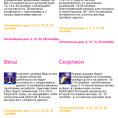
упражнения, медитация окажут на
13 и 14-го будьте начеку,
Вас положительное воздействие.
воздержитесь от денежных
13, 14 и 20 октября соблюдайте
вложений. 15-18 октября -
осторожность. Возможны
благоприятный период для поездок
конфликты с партнерами и с
и переговоров, 20 - 23-го возможны
представителями закона.
неприятности, а конец месяца
пройдет удачно.
Позитивные дни: 3, 5, 9, 18, 23, 26
октября
Позитивные дни: 3, 5, 9, 17, 28
октября
Негативные дни: 6, 14, 20, 28 октября
Негативные дни: 6, 13, 14, 20 октября
Весы
Скорпион
В начале октября Ваш успех
Первая декада будет
в одних областях
сопровождаться успехами,
деятельности будет
прежде всего на работе. 13
сочетаться с неудачами в
и 14 октября - проблемные
других. 6 октября возможны
дни. С 15 числа жизнь вновь
проблемы на работе, самочувствие
войдет в привычную колею.
у Вас будет неважным. 13 и 14-го
Избегайте больших нагрузок во
берегите силы, не нагружайте себя
второй половине месяца. 23 - 27
непосильной работой. В конце
октября - в основном хорошие дни.
месяца все сложится удачно.
Позитивные дни: 9, 23, 26, 27, 28
Позитивные дни: 3, 5, 9, 18, 22, 26
октября
октября