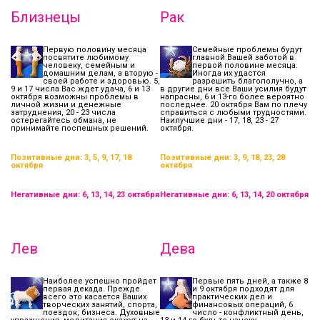
Близнецы
Рак
Первую половину месяца
Семейные проблемы будут
посвятите любимому
главной Вашей заботой в
человеку, семейным и
первой половине месяца.
домашним делам, а вторую -
Иногда их удастся
своей работе и здоровью. 5,
разрешить благополучно, а
9 и 17 числа Вас ждет удача, 6 и 13
в другие дни все Ваши усилия будут
октября возможны проблемы в
напрасны, 6 и 13-го более вероятно
личной жизни и денежные
последнее. 20 октября Вам по плечу
затруднения, 20 - 23 числа
справиться с любыми трудностями.
остерегайтесь обмана, не
Наилучшие дни - 17, 18, 23 - 27
принимайте поспешных решений.
октября.
Позитивные дни: 3, 5, 9, 17, 18
Позитивные дни: 3, 9, 18, 23, 28
октября
октября
Негативные дни: 6, 13, 14, 23 октября
Негативные дни: 6, 13, 14, 20 октября
Лев
Дева
Наиболее успешно пройдет
Первые пять дней, а также 8
первая декада. Прежде
и 9 октября подходят для
всего это касается Ваших
практических дел и
творческих занятий, спорта,
финансовых операций, 6
поездок, бизнеса. Духовные
число - конфликтный день,