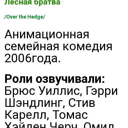
Лесная братва
/Over the Hedge/
Анимационная
семейная комедия
2006года.
Роли озвучивали:
Брюс Уиллис, Гэрри
Шэндлинг, Стив
Карелл, Томас
Хэйден Черч, Омид