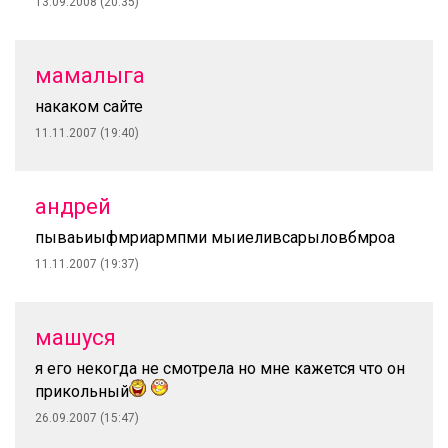
13.09.2008 (20:35)
мамалыга
накаком сайте
11.11.2007 (19:40)
андрей
пываьиыфмриармпми мыиеливсарыловбмроа
11.11.2007 (19:37)
машуся
я его некогда не смотрела но мне кажется что он
прикольный
26.09.2007 (15:47)