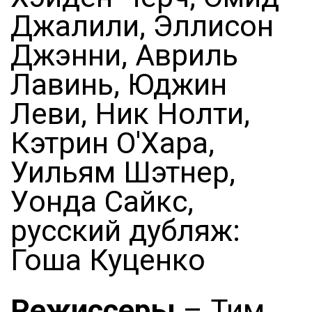
Джалили, Эллисон
Джэнни, Авриль
Лавинь, Юджин
Леви, Ник Нолти,
Кэтрин О'Хара,
Уильям Шэтнер,
Уонда Сайкс,
русский дубляж:
Гоша Куценко
Режиссеры
– Тим